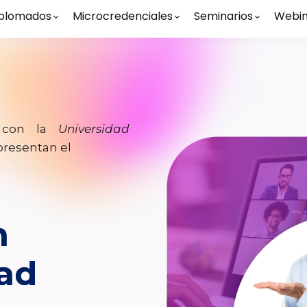
plomados
Microcredenciales
Seminarios
Webin
n con la
Universidad
 presentan el
n
ad