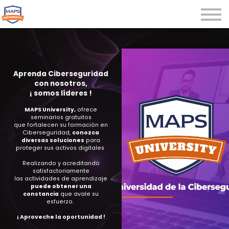
Microcredenciales
Seminarios
Webinars
Iniciar sesión
Aprenda Ciberseguridad
con nosotros,
Registrarse
¡ s
omos líderes !
MAPS University,
ofrece
seminarios gratuitos
que fortalecen su formación en
Ciberseguridad,
conozca
diversas soluciones
para
proteger sus activos digitales
Realizando y acreditando
satisfactoriamente
las actividades de aprendizaje
puede obtener una
constancia
que avale su
esfuerzo.
¡ Aproveche la oportunidad !