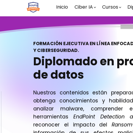
Inicio
Ciber IA
Cursos
Di
FORMACIÓN EJECUTIVA EN LÍNEA ENFOCAD
Y CIBERSEGURIDAD.
Diplomado en pr
de datos
Nuestros contenidos están prepar
obtenga conocimientos y habilida
analizar malware, comprender 
herramientas
EndPoint Detection 
reconocer el impacto del
Ransom
información de sus efectos malicio