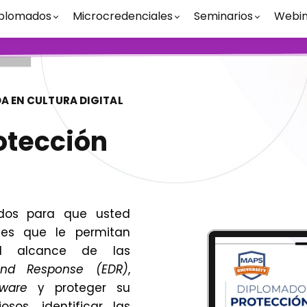
plomados
Microcredenciales
Seminarios
Webin
A EN CULTURA DIGITAL
otección
ados para que usted
des que le permitan
el alcance de las
and Response (EDR)
,
ware
y proteger su
sos, identificar las