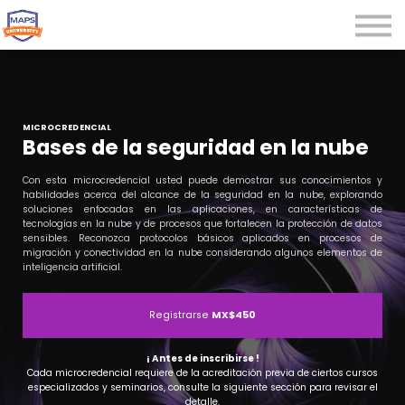
Microcredenciales
Seminarios
Webinars
Iniciar sesión
MICROCREDENCIAL
Bases de la seguridad en la nube
Registrarse
Con esta microcredencial usted puede demostrar sus conocimientos y
habilidades acerca del alcance de la seguridad en la nube, explorando
soluciones enfocadas en las aplicaciones, en características de
tecnologías en la nube y de procesos que fortalecen la protección de datos
sensibles. Reconozca protocolos básicos aplicados en procesos de
migración y conectividad en la nube considerando algunos elementos de
inteligencia artificial.
Registrarse
MX$450
¡ Antes de inscribirse !
Cada microcredencial requiere de la acreditación previa de ciertos cursos
especializados y seminarios, consulte la siguiente sección para revisar el
detalle.