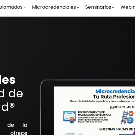
plomados
Microcredenciales
Seminarios
Webin
les
d de
ad®
ad de la
, ofrece