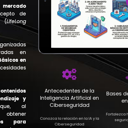
l mercado
cepto de
a (
LifeLong
rganizadas
gradas en
Básicos en
cesidades
Antecedentes de la
contenidos
Bases de
Inteligencia Artificial en
ndizaje y
en
Ciberseguridad
e, al
obtener
Fortalezca 
Conozca la relación en la IA y la
seguri
les para
Ciberseguridad