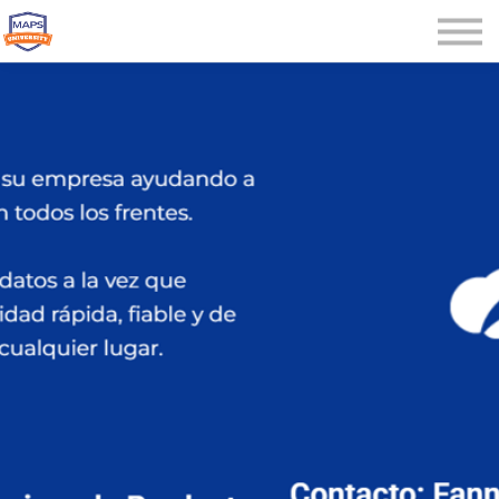
Microcredenciales
Seminarios
Webinars
Iniciar sesión
Registrarse