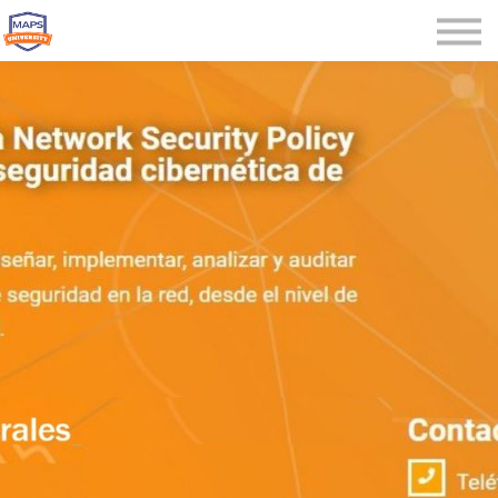
Microcredenciales
Seminarios
Webinars
Iniciar sesión
Registrarse