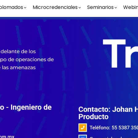
plomados
Microcredenciales
Seminarios
Webin