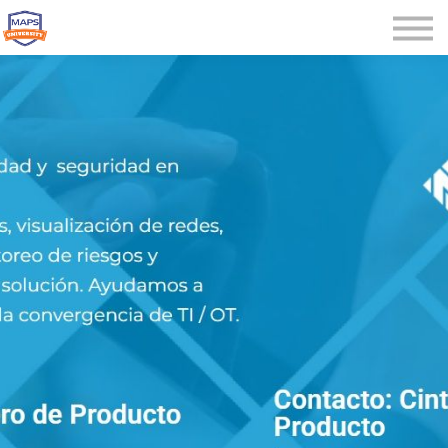
Microcredenciales
Seminarios
Webinars
Iniciar sesión
Registrarse