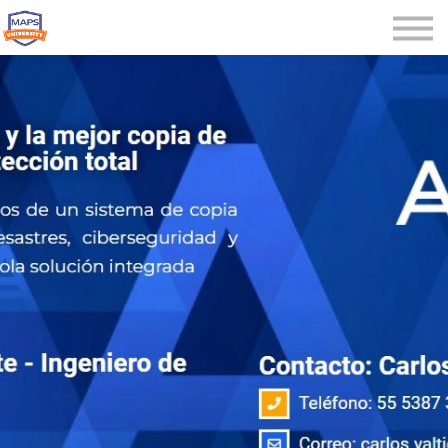
Microcredenciales
Seminarios
Webinars
Iniciar sesión
Registrarse