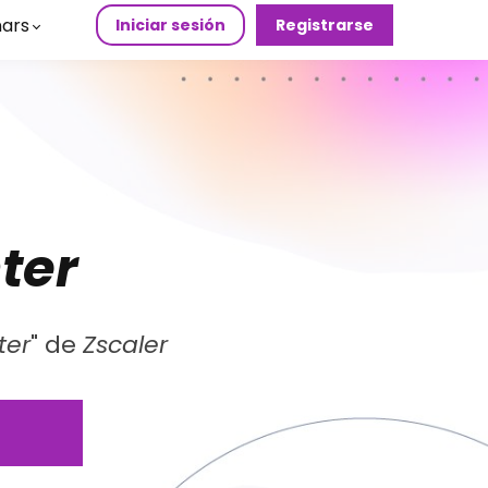
ars
Iniciar sesión
Registrarse
ter
ter
" de
Zscaler