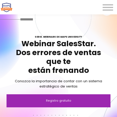
Microcredenciales
Seminarios
Webinars
Iniciar sesión
SERIE.
WEBINARS
DE
MAPS UNIVERSITY
Webinar SalesStar.
Registrarse
Dos errores de ventas
que te
están frenando
Conozca la importancia de contar con un sistema
estratégico de ventas
Registro gratuito