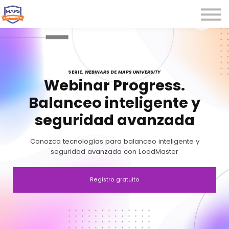
Microcredenciales
Seminarios
Webinars
Iniciar sesión
SERIE.
WEBINARS
DE
MAPS UNIVERSITY
Webinar Progress.
Registrarse
Balanceo inteligente y
seguridad avanzada
Conozca tecnologías para balanceo inteligente y
seguridad avanzada con LoadMaster
Registro gratuito