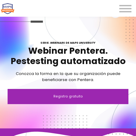
Microcredenciales
Seminarios
Webinars
Iniciar sesión
SERIE.
WEBINARS
DE
MAPS UNIVERSITY
Webinar Pentera.
Registrarse
Pestesting automatizado
Conozca la forma en la que su organización puede
beneficiarse con Pentera.
Registro gratuito