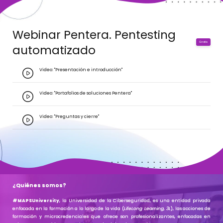
Webinar Pentera. Pentesting
Gratis
automatizado
Video: "Presentación e introducción"
Video: "Portafolios de soluciones Pentera"
Video: "Preguntas y cierre"
¿Quiénes somos?
#MAPSUniversity
, la Universidad de la Ciberseguridad, es una
entidad privada
enfocada en la formación a lo largo de la vida (
LifeLong Learning, 3L
), las acciones de
formación y microcredenciales que ofrece son profesionalizantes, enfocadas en