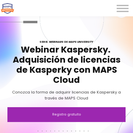
Microcredenciales
Seminarios
Webinars
Iniciar sesión
SERIE.
WEBINARS
DE
MAPS UNIVERSITY
Webinar Kaspersky.
Registrarse
Adquisición de licencias
de Kasperky con MAPS
Cloud
Conozca la forma de adquirir licencias de Kaspersky a
través de MAPS Cloud
Registro gratuito