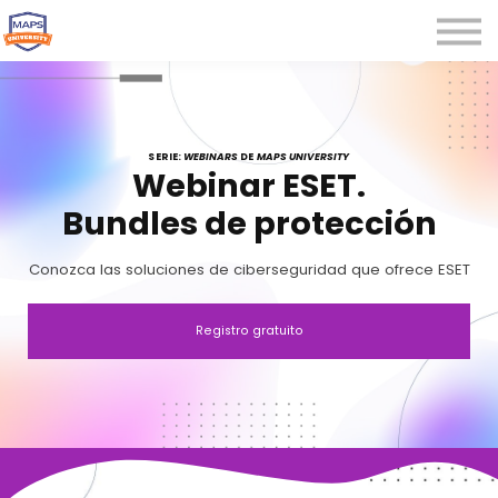
Microcredenciales
Seminarios
Webinars
Iniciar sesión
SERIE:
WEBINARS
DE
MAPS UNIVERSITY
Webinar ESET.
Registrarse
Bundles de protección
Conozca las soluciones de ciberseguridad que ofrece ESET
Registro gratuito