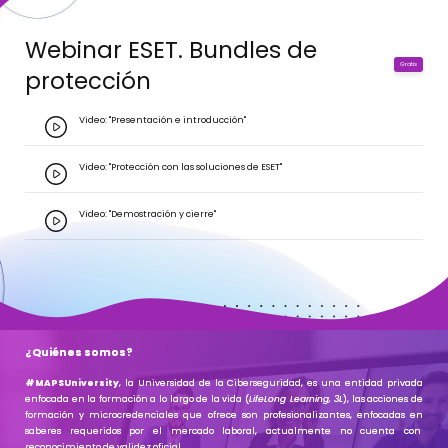
Webinar ESET. Bundles de
Gratis
protección
Video: "Presentación e introducción"
Video: "Protección con las soluciones de ESET"
Video: "Demostración y cierre"
¿Quiénes somos?
#MAPSUniversity
, la Universidad de la Ciberseguridad, es una
entidad privada
enfocada en la formación a lo largo de la vida (
LifeLong Learning, 3L
), las acciones de
formación y microcredenciales que ofrece son profesionalizantes, enfocadas en
saberes requeridos por el mercado laboral, actualmente no cuenta con
reconocimiento de validez oficial.