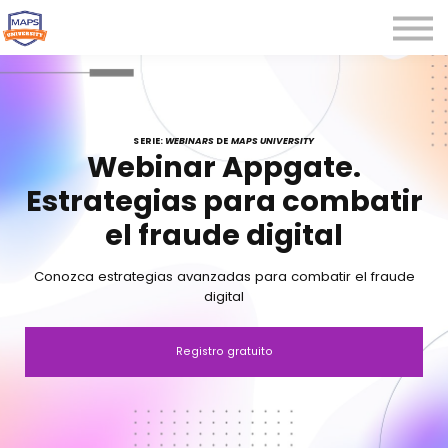
Microcredenciales
Seminarios
Webinars
Iniciar sesión
SERIE:
WEBINARS
DE
MAPS UNIVERSITY
Webinar Appgate.
Registrarse
Estrategias para combatir
el fraude digital
Conozca estrategias avanzadas para combatir el fraude
digital
Registro gratuito