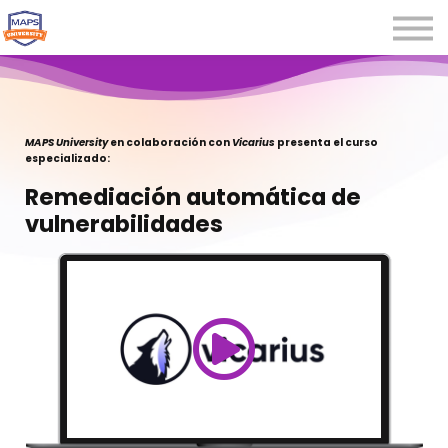
Microcredenciales
Seminarios
Webinars
Iniciar sesión
MAPS University
en colaboración con
Vicarius
presenta el curso
especializado:
Registrarse
Remediación automática de
vulnerabilidades