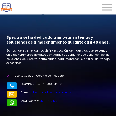
Microcredenciales
Seminarios
Webinars
Iniciar sesión
Spectra se ha dedicado a innovar sistemas y
soluciones de almacenamiento durante casi 40 años.
Registrarse
Somos líderes en el campo de investigación, de industrias que se centran
en altos volúmenes de datos y entidades de gobierno que dependen de las
soluciones de Spectra optimizadas para mantener sus flujos de trabajo
específicos.
Roberto Oviedo - Gerente de Producto
r
Teléfono: 55 5387 3500 Ext: 564
Correo:
roberto.oviedo@maps.com.mx
Móvil Ventas:
55 1924 2476