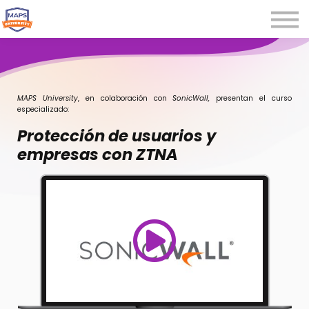
Microcredenciales
Seminarios
Webinars
Iniciar sesión
MAPS University
, en colaboración con
SonicWall,
presentan el curso
especializado:
Registrarse
Protección de usuarios y
empresas con ZTNA