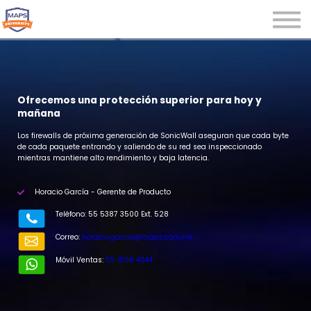
Microcredenciales
Seminarios
Webinars
Iniciar sesión
Ofrecemos una protección superior para hoy y
mañana
Registrarse
Los firewalls de próxima generación de SonicWall aseguran que cada byte
de cada paquete entrando y saliendo de su red sea inspeccionado
mientras mantiene alto rendimiento y baja latencia.
Horacio García - Gerente de Producto
r
Teléfono: 55 5387 3500 Ext. 528
Correo:
horacio.garcia@maps.com.mx
Móvil Ventas:
55 8108 4344