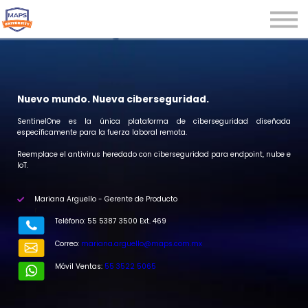
Microcredenciales
Seminarios
Webinars
Iniciar sesión
Nuevo mundo. Nueva ciberseguridad.
Registrarse
SentinelOne es la única plataforma de ciberseguridad diseñada
específicamente para la fuerza laboral remota.
Reemplace el antivirus heredado con ciberseguridad para endpoint, nube e
IoT.
Mariana Arguello - Gerente de Producto
r
Teléfono: 55 5387 3500 Ext. 469
Correo:
mariana.arguello@maps.com.mx
Móvil Ventas:
55 3522 5065