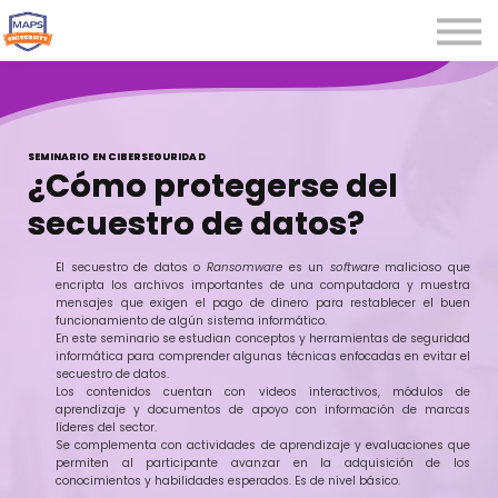
Microcredenciales
Seminarios
Webinars
Iniciar sesión
SEMINARIO EN CIBERSEGURIDAD
¿Cómo protegerse del
Registrarse
secuestro de datos?
El secuestro de datos o
Ransomware
es un
software
malicioso que
encripta los archivos importantes de una computadora y muestra
mensajes que exigen el pago de dinero para restablecer el buen
funcionamiento de algún sistema informático.
En este seminario se estudian conceptos y herramientas de seguridad
informática para comprender algunas técnicas enfocadas en evitar el
secuestro de datos.
Los contenidos cuentan con videos interactivos, módulos de
aprendizaje y documentos de apoyo con información de marcas
líderes del sector.
Se complementa con actividades de aprendizaje y evaluaciones que
permiten al participante avanzar en la adquisición de los
conocimientos y habilidades esperados. Es de nivel básico.