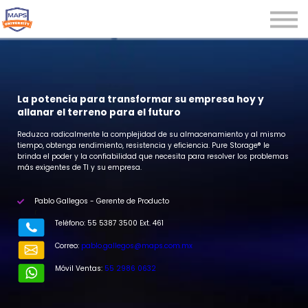
Microcredenciales
Seminarios
Webinars
Iniciar sesión
La potencia para transformar su empresa hoy y
allanar el terreno para el futuro
Registrarse
Reduzca radicalmente la complejidad de su almacenamiento y al mismo
tiempo, obtenga rendimiento, resistencia y eficiencia. Pure Storage® le
brinda el poder y la confiabilidad que necesita para resolver los problemas
más exigentes de TI y su empresa.
Pablo Gallegos - Gerente de Producto
r
Teléfono: 55 5387 3500 Ext. 461
Correo:
pablo.gallegos@maps.com.mx​
Móvil Ventas:
55 2986 0632