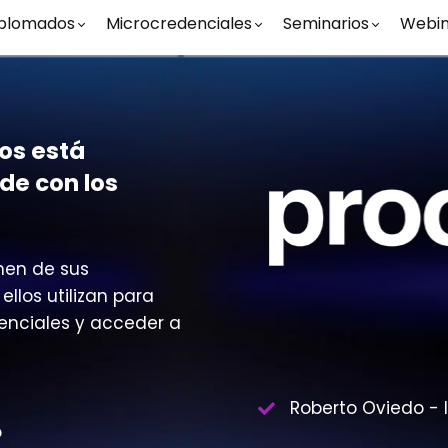
plomados
Microcredenciales
Seminarios
Webin
os está
de con los
hen de sus
llos utilizan para
denciales y acceder a
Roberto Oviedo - 
o