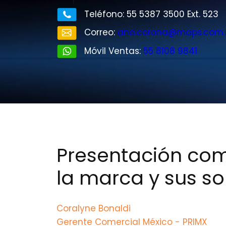
r
Teléfono: 55 5387 3500 Ext. 523
Correo:
ana.corona@maps.com
Móvil Ventas:
55 8108 9841
Presentación com
la marca y sus so
Coralyne Bonaldi
Gerente Comercial México - PRIMX