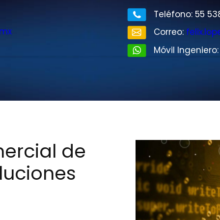
Teléfono: 55 538
.mx
Correo:
felix.l
Móvil Ingeniero
ercial de
luciones