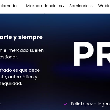
plomados
Microcredenciales
Seminarios
Webin
parte y siempre
en el mercado suelen
stionar.
cifrado es que debe
ente, automático y
 seguridad.
o
Felix López - Inge