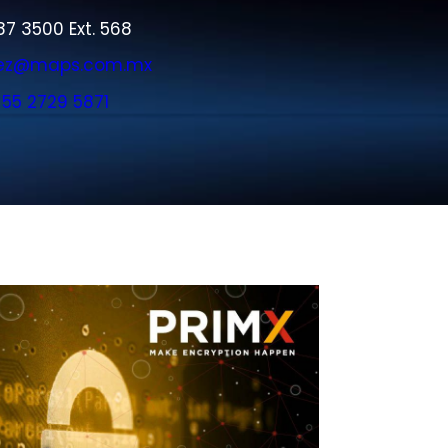
7 3500 Ext. 568​
opez@maps.com.mx​
:
55 2729 5871