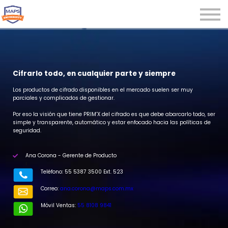
Microcredenciales
Seminarios
Webinars
Iniciar sesión
Cifrarlo todo, en cualquier parte y siempre
Registrarse
Los productos de cifrado disponibles en el mercado suelen ser muy
parciales y complicados de gestionar.
Por eso la visión que tiene PRIM’X del cifrado es que debe abarcarlo todo, ser
simple y transparente, automático y estar enfocado hacia las políticas de
seguridad.
Ana Corona - Gerente de Producto
r
Teléfono: 55 5387 3500 Ext. 523
Correo:
ana.corona@maps.com.mx
Móvil Ventas:
55 8108 9841