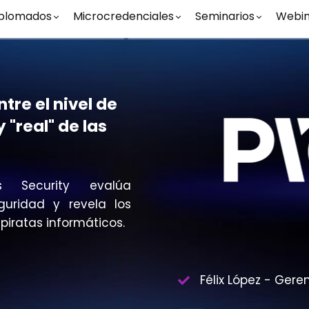
plomados
Microcredenciales
Seminarios
Webin
tre el nivel de
 "real" de las
 Security evalúa
guridad y revela los
piratas informáticos.
Félix López - Gere