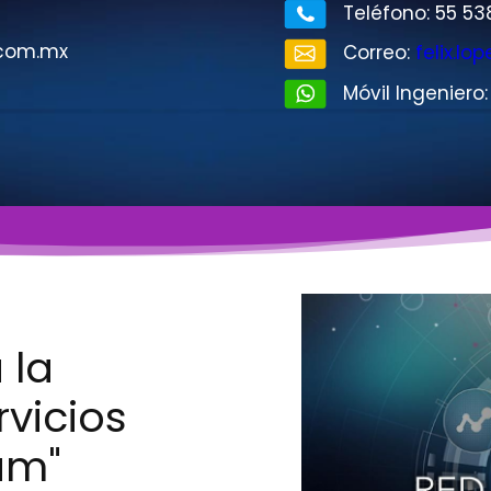
Teléfono: 55 538
com.mx
Correo:
felix.l
Móvil Ingeniero
 la
vicios
am"