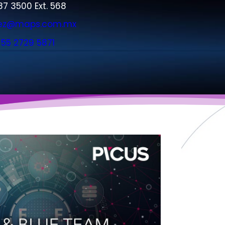
7 3500 Ext. 568​
opez@maps.com.mx​
:
55 2729 5871