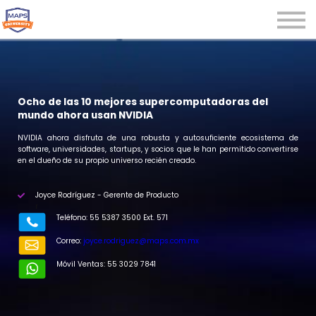
Microcredenciales
Seminarios
Webinars
Iniciar sesión
Ocho de las 10 mejores supercomputadoras del
mundo ahora usan NVIDIA
Registrarse
NVIDIA ahora disfruta de una robusta y autosuficiente ecosistema de
software, universidades, startups, y socios que le han permitido convertirse
en el dueño de su propio universo recién creado.
Joyce Rodríguez - Gerente de Producto
r
Teléfono: 55 5387 3500 Ext. 571
Correo:
joyce.rodriguez@maps.com.mx
Móvil Ventas: 55 3029 7841