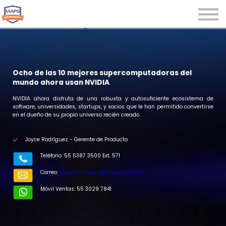
Microcredenciales
Seminarios
Webinars
Iniciar sesión
Ocho de las 10 mejores supercomputadoras del
mundo ahora usan NVIDIA
Registrarse
NVIDIA ahora disfruta de una robusta y autosuficiente ecosistema de
software, universidades, startups, y socios que le han permitido convertirse
en el dueño de su propio universo recién creado.
Joyce Rodríguez - Gerente de Producto
r
Teléfono: 55 5387 3500 Ext. 571
Correo:
joyce.rodriguez@maps.com.mx
Móvil Ventas: 55 3029 7841