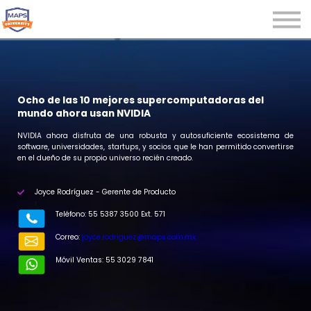
Microcredenciales
Seminarios
Webinars
Iniciar sesión
Ocho de las 10 mejores supercomputadoras del
mundo ahora usan NVIDIA
Registrarse
NVIDIA ahora disfruta de una robusta y autosuficiente ecosistema de
software, universidades, startups, y socios que le han permitido convertirse
en el dueño de su propio universo recién creado.
Joyce Rodríguez - Gerente de Producto
r
Teléfono: 55 5387 3500 Ext. 571
Correo:
joyce.rodriguez@maps.com.mx
Móvil Ventas: 55 3029 7841