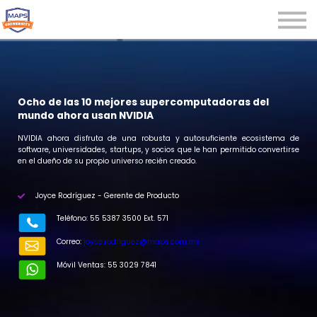
Microcredenciales
Seminarios
Webinars
Iniciar sesión
Ocho de las 10 mejores supercomputadoras del
mundo ahora usan NVIDIA
Registrarse
NVIDIA ahora disfruta de una robusta y autosuficiente ecosistema de
software, universidades, startups, y socios que le han permitido convertirse
en el dueño de su propio universo recién creado.
Joyce Rodríguez - Gerente de Producto
r
Teléfono: 55 5387 3500 Ext. 571
Correo:
joyce.rodriguez@maps.com.mx
Móvil Ventas: 55 3029 7841