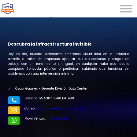
Microcredenciales
Seminarios
Webinars
Iniciar sesión
Descubra la infraestructura invisible
Registrarse
Hoy en día, nuestra plataforma Enterprise Cloud líder en la industria
permite a miles de empresas ejecutar sus aplicaciones y cargas de
trabajo con un rendimiento sin igual, en cualquier nube que resulte
apropiada (privada, pública o periférica) sabiendo que funciona sin
problemas con una intervención mínima.
Óscar Guanes - Gerente División Data Center
r
Teléfono: 55 5387 3500 Ext. 498
Correo:
oscar.guanes@maps.com.mx
Móvil Ventas:
55 2788 5417