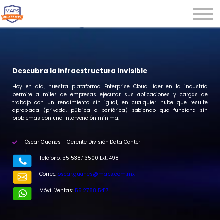
Microcredenciales
Seminarios
Webinars
Iniciar sesión
Descubra la infraestructura invisible
Registrarse
Hoy en día, nuestra plataforma Enterprise Cloud líder en la industria
permite a miles de empresas ejecutar sus aplicaciones y cargas de
trabajo con un rendimiento sin igual, en cualquier nube que resulte
apropiada (privada, pública o periférica) sabiendo que funciona sin
problemas con una intervención mínima.
Óscar Guanes - Gerente División Data Center
r
Teléfono: 55 5387 3500 Ext. 498
Correo:
oscar.guanes@maps.com.mx
Móvil Ventas:
55 2788 5417