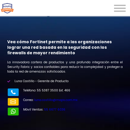
Microcredenciales
Seminarios
Webinars
Iniciar sesión
Vea cómo Fortinet permite a las organizaciones
lograr una red basada en la seguridad con los
Registrarse
firewalls de mayor rendimiento
La innovadora cartera de productos y una profunda integración entre el
Security Fabric y socios confiables para reducir la complejidad y proteger a
toda la red de amenazas sofisticadas.
Luna Castillo - Gerente de Producto
r
Teléfono: 55 5387 3500 Ext. 466
Correo:
luna.castillo@maps.com.mx
Móvil Ventas:
55 6677 6036