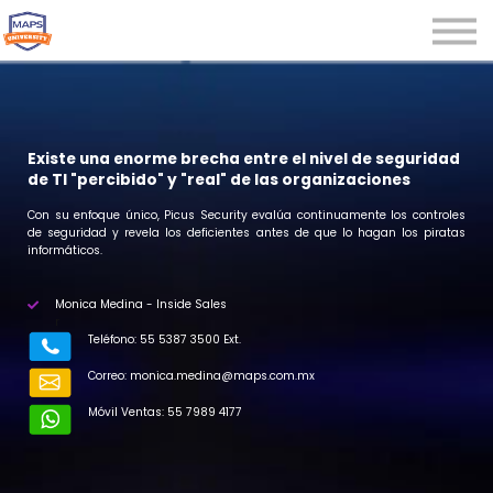
Microcredenciales
Seminarios
Webinars
Iniciar sesión
Existe una enorme brecha entre el nivel de seguridad
de TI "percibido" y "real" de las organizaciones
Registrarse
Con su enfoque único, Picus Security evalúa continuamente los controles
de seguridad y revela los deficientes antes de que lo hagan los piratas
informáticos.
Monica Medina - Inside Sales
r
Teléfono: 55 5387 3500 Ext.
C
orreo:
monica.medina@maps.com.mx
Móvil Ventas: 55 7989 4177