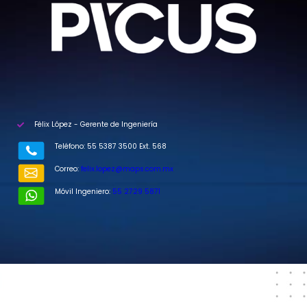
Félix López - Gerente de Ingeniería
Teléfono: 55 5387 3500 Ext. 568​
Correo:
felix.lopez@maps.com.mx​
Móvil Ingeniero:
55 2729 5871