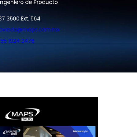
Ingeniero de Producto
87 3500 Ext. 564
o.oviedo@maps.com.mx
:
55 1924 2476