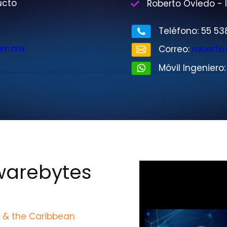
ucto
Roberto Oviedo - 
Teléfono: 55 53
om.mx
Correo:
robert
Móvil Ingeniero
warebytes
a & the Caribbean