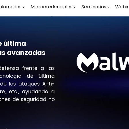
plomados
Microcredenciales
Seminarios
Webin
 última
as avanzadas
efensa frente a las
cnología de última
de los ataques Anti-
are, etc., ayudando a
iones de seguridad no