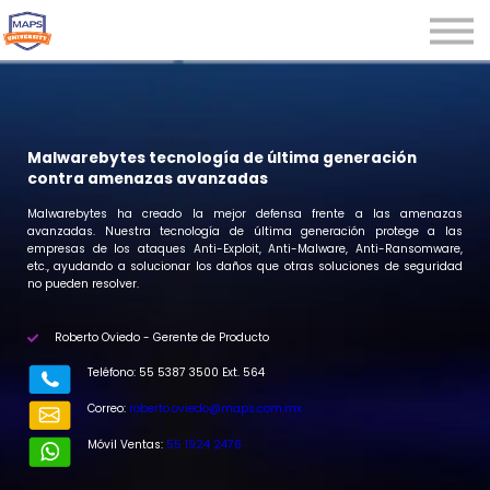
Microcredenciales
Seminarios
Webinars
Iniciar sesión
Malwarebytes tecnología de última generación
contra amenazas avanzadas
Registrarse
Malwarebytes ha creado la mejor defensa frente a las amenazas
avanzadas. Nuestra tecnología de última generación protege a las
empresas de los ataques Anti-Exploit, Anti-Malware, Anti-Ransomware,
etc., ayudando a solucionar los daños que otras soluciones de seguridad
no pueden resolver.
Roberto Oviedo - Gerente de Producto
Teléfono: 55 5387 3500 Ext. 564
Correo:
roberto.oviedo@maps.com.mx
Móvil Ventas:
55 1924 2476