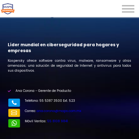
Microcredenciales
Seminarios
Webinars
Iniciar sesión
Líder mundial en ciberseguridad para hogares y
empresas
Registrarse
Ka
spersky ofrece software contra virus, malware, ransomware y otras
amenazas; una solución de seguridad de Internet y antivirus para todos
sus dispositivos.
Ana Corona - Gerente de Producto
Teléfono: 55 5387 3500 Ext. 523
Correo:
ana.corona@maps.com.mx
Móvil Ventas:
55 8108 9841