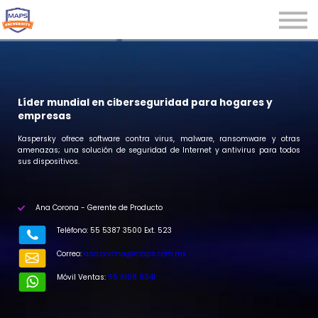
Microcredenciales
Seminarios
Webinars
Iniciar sesión
Líder mundial en ciberseguridad para hogares y
empresas
Registrarse
Ka
spersky ofrece software contra virus, malware, ransomware y otras
amenazas; una solución de seguridad de Internet y antivirus para todos
sus dispositivos.
Ana Corona - Gerente de Producto
Teléfono: 55 5387 3500 Ext. 523
Correo:
ana.corona@maps.com.mx
Móvil Ventas:
55 8108 9841