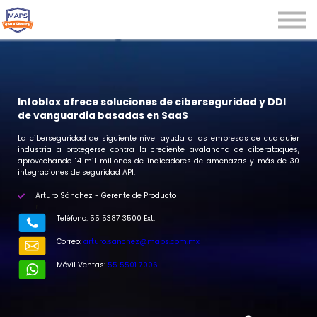
Microcredenciales
Seminarios
Webinars
Iniciar sesión
Infoblox ofrece soluciones de ciberseguridad y DDI
de vanguardia basadas en SaaS
Registrarse
La
ciberseguridad de siguiente nivel ayuda a las empresas de cualquier
industria a protegerse contra la creciente avalancha de ciberataques,
aprovechando 14 mil millones de indicadores de amenazas y más de 30
integraciones de seguridad API.
Arturo Sánchez - Gerente de Producto
r
Teléfono: 55 5387 3500 Ext.
Correo:
arturo.sanchez@maps.com.mx
Móvil Ventas:
55 5501 7006