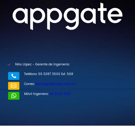
Félix López - Gerente de Ingeniería
Teléfono: 55 5387 3500 Ext. 568
Correo:
felix.lopez@maps.com.mx
Móvil Ingeniero:
55 2729 5871