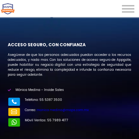
Microcredenciales
Seminarios
Webinars
Iniciar sesión
ACCESO SEGURO, CON CONFIANZA
Registrarse
Asegúrese de que las personas adecuadas puedan acceder a los recursos
adecuados, y nada mas. Con las soluciones de acceso seguro de Appgate,
puede habilitar su negocio digital con una estrategia de seguridad que
reduce el riesgo, elimina la complejidad e infunde la confianza necesaria
para seguir adelante.
Mónica Medina - Inside Sales
r
Teléfono: 55 5387 3500
Correo:
monica.medina@maps.com.mx​
Móvil Ventas: 55 7989 4177