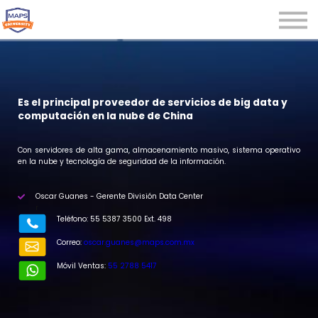
Microcredenciales
Seminarios
Webinars
Iniciar sesión
Es el principal proveedor de servicios de big data y
computación en la nube de China
Registrarse
Con servidores de alta gama, almacenamiento masivo, sistema operativo
en la nube y tecnología de seguridad de la información.
Oscar Guanes - Gerente División Data Center
r
Teléfono: 55 5387 3500 Ext. 498
Correo:
oscar.guanes@maps.com.mx
Móvil Ventas:
55 2788 5417