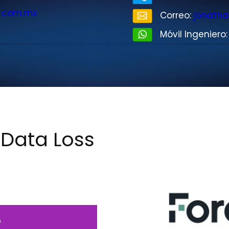
.com.mx
Correo:
jonath
Móvil Ingeniero
 Data Loss
o