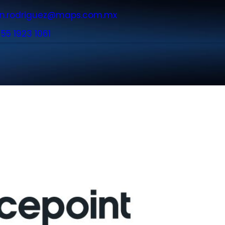
an.rodriguez@maps.com.mx
:
55 1923 1061