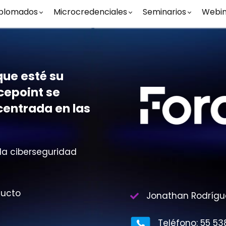
plomados
Microcredenciales
Seminarios
Webin
que esté su
cepoint se
centrada en las
 la ciberseguridad
ducto
Jonathan Rodrígue
Teléfono: 55 53