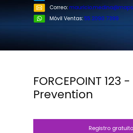
Correo:
mauricio.medina@maps
Móvil Ventas:
55 2090 7399
FORCEPOINT 123 -
Prevention
Registro gratuit