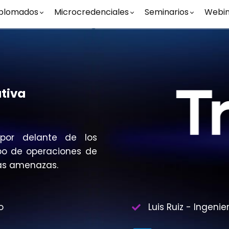
plomados
Microcredenciales
Seminarios
Webin
tiva
 por delante de los
po de operaciones de
las amenazas.
o
Luis Ruiz - Ingeni