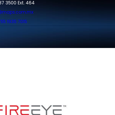
87 3500 Ext. 464
iz@maps.com.mx
:
55 1935 7015