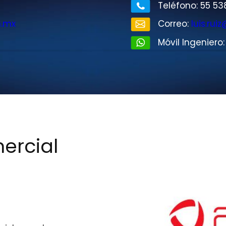
Teléfono: 55 53
m.mx
Correo:
luis.ru
Móvil Ingeniero
ercial