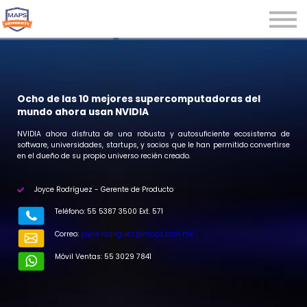
Microcredenciales
Seminarios
Webinars
Iniciar sesión
Ocho de las 10 mejores supercomputadoras del
mundo ahora usan NVIDIA
Registrarse
NVIDIA ahora disfruta de una robusta y autosuficiente ecosistema de
software, universidades, startups, y socios que le han permitido convertirse
en el dueño de su propio universo recién creado.
Joyce Rodríguez - Gerente de Producto
r
Teléfono: 55 5387 3500 Ext. 571
Correo:
joyce.rodriguez@maps.com.mx
Móvil Ventas: 55 3029 7841