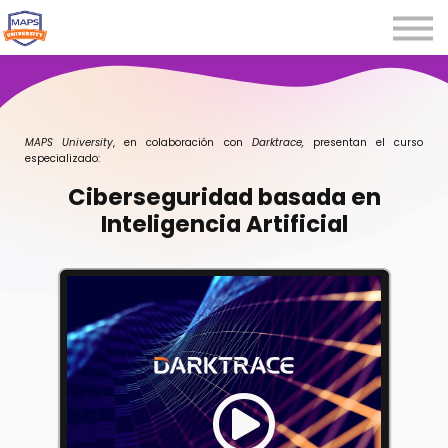
Microcredenciales
Seminarios
Webinars
Iniciar sesión
MAPS University
, en colaboración con
Darktrace
,
presentan el curso
especializado:
Registrarse
Ciberseguridad basada en
Inteligencia Artificial