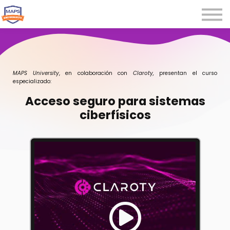
Microcredenciales
Seminarios
Webinars
Iniciar sesión
MAPS University
, en colaboración con
Claroty
,
presentan el curso
especializado:
Registrarse
Acceso seguro para sistemas
ciberfísicos