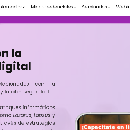
plomados
Microcredenciales
Seminarios
Webin
n la
igital
elacionados con la
0 y la ciberseguridad.
s ataques informáticos
 como
Lazarus
,
Lapsus
y
 través de estrategias