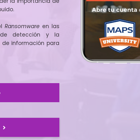
der la importancia de
buido.
el
Ransomware
en las
 de detección y la
n de información para
o