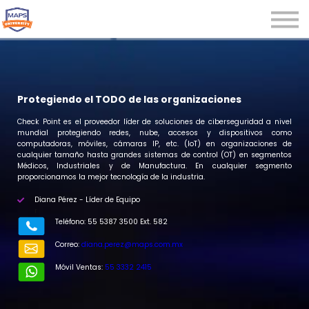
Microcredenciales
Seminarios
Webinars
Iniciar sesión
Protegiendo el TODO de las organizaciones
Registrarse
Check Point es el proveedor líder de soluciones de ciberseguridad a nivel
mundial protegiendo redes, nube, accesos y dispositivos como
computadoras, móviles, cámaras IP, etc. (IoT) en organizaciones de
cualquier tamaño hasta grandes sistemas de control (OT) en segmentos
Médicos, Industriales y de Manufactura. En cualquier segmento
proporcionamos la mejor tecnología de la industria.
Diana Pérez - Líder de Equipo
r
Teléfono: 55 5387 3500 Ext. 582
Correo:
diana.perez@maps.com.mx
Móvil Ventas:
55 3332 2415